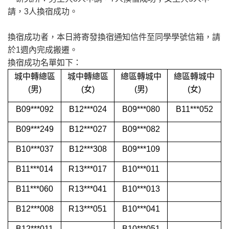
請，3人換宿成功。
換宿成功者，本日將寄發換宿通知信件至同學學號信箱，請
於1週內完成搬遷。
換宿成功名單如下：
城中轉總區
城中轉總區
總區轉城中
總區轉城中
(男)
(女)
(男)
(女)
B09***092
B12***024
B09***080
B11***052
B09***249
B12***027
B09***082
B10***037
B12***308
B09***109
B11***014
R13***017
B10***011
B11***060
R13***041
B10***013
B12***008
R13***051
B10***041
B12***011
B10***051