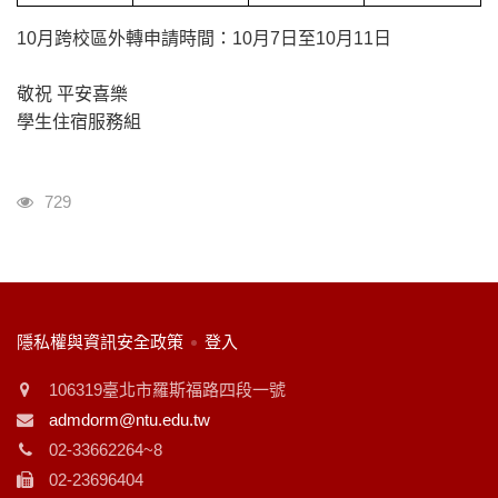
10月跨校區外轉申請時間：10月7日至10月11日
敬祝 平安喜樂
學生住宿服務組
瀏覽人次
729
:::
隱私權與資訊安全政策
登入
106319臺北市羅斯福路四段一號
admdorm@ntu.edu.tw
02-33662264~8
02-23696404