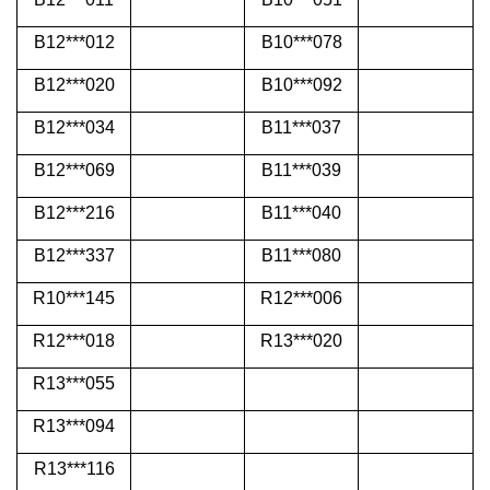
B12***012
B10***078
B12***020
B10***092
B12***034
B11***037
B12***069
B11***039
B12***216
B11***040
B12***337
B11***080
R10***145
R12***006
R12***018
R13***020
R13***055
R13***094
R13***116